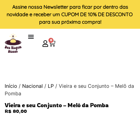
Assine nossa
Newsletter
para ficar por dentro das
novidade e receber um
CUPOM DE 10% DE DESCONTO
para sua próxima compra!
0
Início
/
Nacional
/
LP
/ Vieira e seu Conjunto – Melô da
Pomba
Vieira e seu Conjunto – Melô da Pomba
R$
80,00