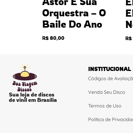
Astor E Sua
E
Orquestra – O
E
Baile Do Ano
N
R$
80,00
R$
INSTITUCIONAL
Códigos de Avaliaç
Venda Seu Disco
Sua loja de discos
de vinil em Brasília
Termos de Uso
Política de Privacid