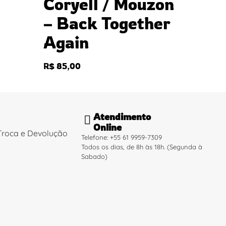
Coryell / Mouzon
– Back Together
Again
R$
85,00
Atendimento
Online
 Troca e Devolução
Telefone: +55 61 9959-7309
Todos os dias, de 8h às 18h. (Segunda à
Sabado)