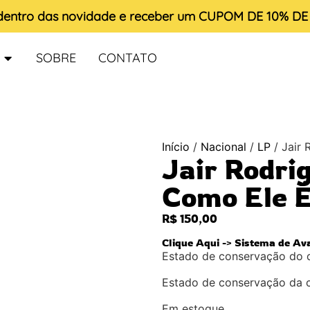
 dentro das novidade e receber um
CUPOM DE 10% D
SOBRE
CONTATO
Início
/
Nacional
/
LP
/ Jair
Jair Rodri
Como Ele 
R$
150,00
Clique Aqui -> Sistema de Av
Estado de conservação do 
Estado de conservação da 
Em estoque