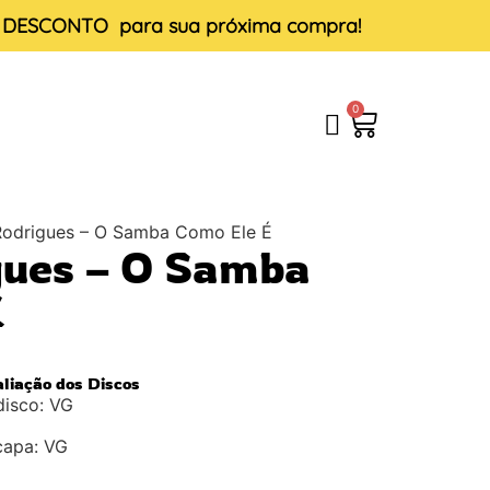
E DESCONTO
para sua próxima compra!
0
 Rodrigues – O Samba Como Ele É
gues – O Samba
É
aliação dos Discos
disco: VG
capa: VG