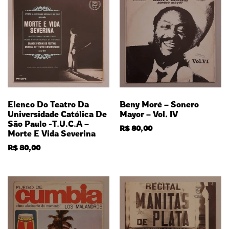
Elenco Do Teatro Da
Beny Moré – Sonero
Universidade Católica De
Mayor – Vol. IV
São Paulo -T.U.C.A –
R$
80,00
Morte E Vida Severina
R$
80,00