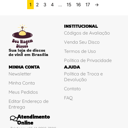
1
2
3
4
…
15
16
17
→
INSTITUCIONAL
Códigos de Avaliação
Venda Seu Disco
Sua loja de discos
Termos de Uso
de vinil em Brasília
Política de Privacidade
MINHA CONTA
AJUDA
Newsletter
Política de Troca e
Devolução
Minha Conta
Contato
Meus Pedidos
FAQ
Editar Endereço de
Entrega
Atendimento
Online