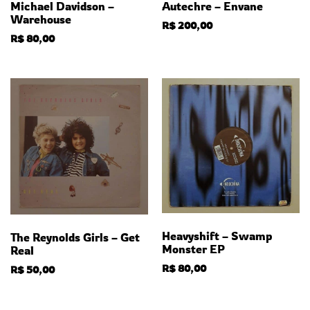
Autechre – Envane
Michael Davidson –
Warehouse
R$
200,00
R$
80,00
Heavyshift – Swamp
The Reynolds Girls – Get
Monster EP
Real
R$
80,00
R$
50,00