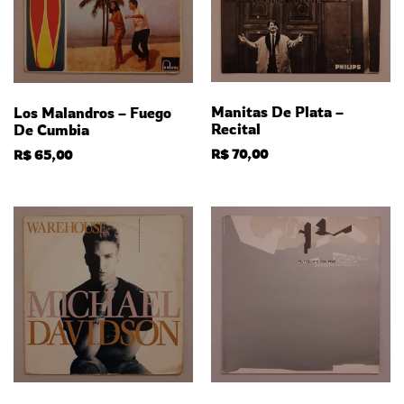
Manitas De Plata –
Los Malandros – Fuego
Recital
De Cumbia
R$
70,00
R$
65,00