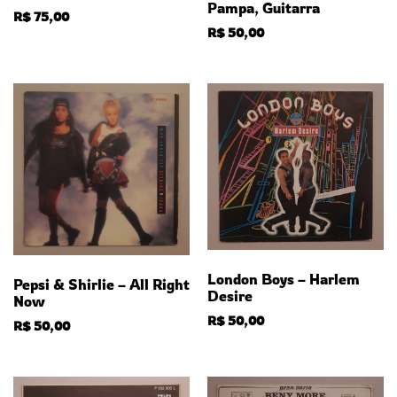
Pampa, Guitarra
R$
75,00
R$
50,00
London Boys – Harlem
Pepsi & Shirlie – All Right
Desire
Now
R$
50,00
R$
50,00