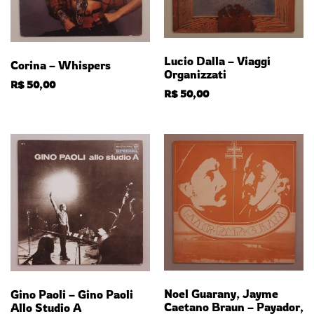
Lucio Dalla – Viaggi
Corina – Whispers
Organizzati
R$
50,00
R$
50,00
Noel Guarany, Jayme
Gino Paoli – Gino Paoli
Caetano Braun – Payador,
Allo Studio A