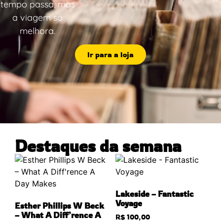
tempo passa, mas
a viagem só
melhora.
Ir para a loja
Destaques da semana
Lakeside – Fantastic
Voyage
Esther Phillips W Beck
– What A Diff’rence A
R$
100,00