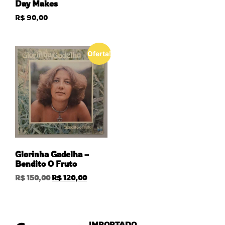
Day Makes
R$
90,00
Oferta!
Glorinha Gadelha –
Bendito O Fruto
R$
150,00
R$
120,00
IMPORTADO
NACIONAL
USADO