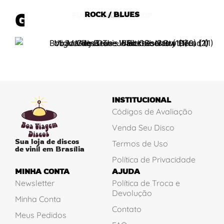
ROCK / BLUES
MÚSICA BRASILEIRA
FUNK/SOUL/HIP HOP
REGGAE
JAZZ
Gêneros
INSTITUCIONAL
Códigos de Avaliação
Venda Seu Disco
Sua loja de discos
Termos de Uso
de vinil em Brasília
Política de Privacidade
MINHA CONTA
AJUDA
Newsletter
Política de Troca e
Devolução
Minha Conta
Contato
Meus Pedidos