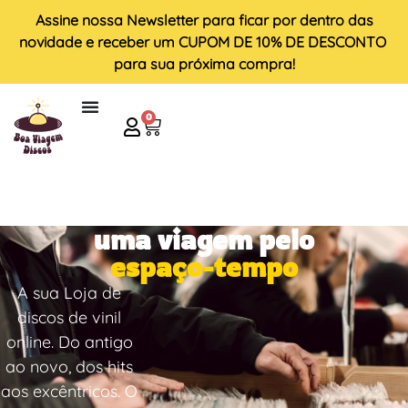
Assine nossa
Newsletter
para ficar por dentro das
novidade e receber um
CUPOM DE 10% DE DESCONTO
para sua próxima compra!
0
uma viagem pelo
espaço-tempo
A sua Loja de
discos de vinil
online. Do antigo
ao novo, dos hits
aos excêntricos. O