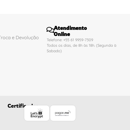
Atendimento
Online
 Troca e Devolução
Telefone: +55 61 9959-7309
Todos os dias, de 8h às 18h. (Segunda à
Sabado)
Certificados