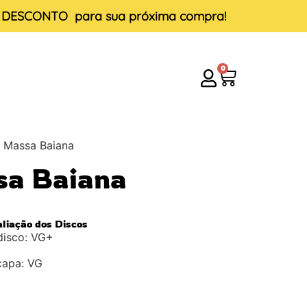
E DESCONTO
para sua próxima compra!
0
– Massa Baiana
sa Baiana
aliação dos Discos
disco: VG+
capa: VG