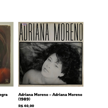
egra
Adriana Moreno – Adriana Moreno
(1989)
R$
40,00