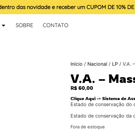
 dentro das novidade e receber um
CUPOM DE 10% D
SOBRE
CONTATO
Início
/
Nacional
/
LP
/ V.A. 
V.A. – Mas
R$
60,00
Clique Aqui -> Sistema de Av
Estado de conservação do 
Estado de conservação da 
Fora de estoque