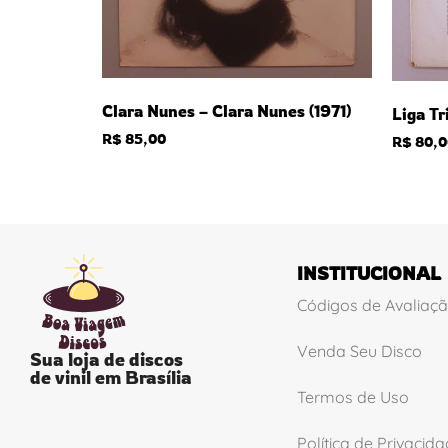
Clara Nunes – Clara Nunes (1971)
Liga Tr
R$
85,00
R$
80,0
INSTITUCIONAL
Códigos de Avaliaç
Venda Seu Disco
Sua loja de discos
de vinil em Brasília
Termos de Uso
Política de Privacid