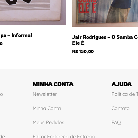
ipa – Informal
Jair Rodrigues – O Samba 
Ele É
0
R$
150,00
MINHA CONTA
AJUDA
ão
Newsletter
Política de
Minha Conta
Contato
Meus Pedidos
FAQ
ade
Editar Endereço de Entrega