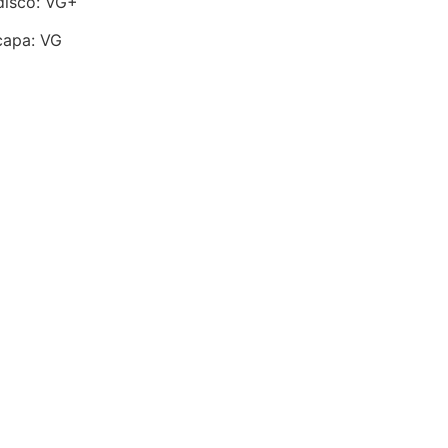
disco: VG+
capa: VG