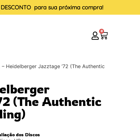
E DESCONTO
para sua próxima compra!
0
. – Heidelberger Jazztage ’72 (The Authentic
delberger
72 (The Authentic
ding)
aliação dos Discos