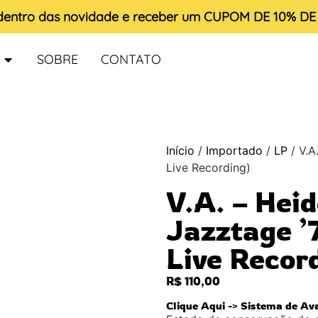
 dentro das novidade e receber um
CUPOM DE 10% D
SOBRE
CONTATO
Início
/
Importado
/
LP
/ V.A
Live Recording)
V.A. – Hei
Jazztage ’
Live Recor
R$
110,00
Clique Aqui -> Sistema de Av