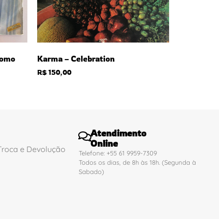
Como
Karma – Celebration
R$
150,00
Atendimento
Online
 Troca e Devolução
Telefone: +55 61 9959-7309
Todos os dias, de 8h às 18h. (Segunda à
Sabado)