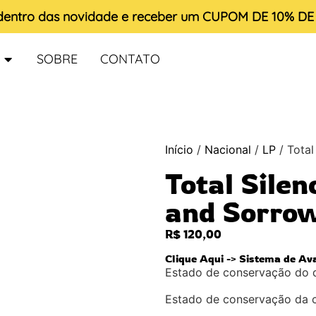
 dentro das novidade e receber um
CUPOM DE 10% D
SOBRE
CONTATO
Início
/
Nacional
/
LP
/ Total
Total Sile
and Sorro
R$
120,00
Clique Aqui -> Sistema de Av
Estado de conservação do 
Estado de conservação da 