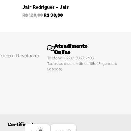
Jair Rodrigues – Jair
R$
120,00
R$
90,00
Atendimento
Online
 Troca e Devolução
Telefone: +55 61 9959-7309
Todos os dias, de 8h às 18h. (Segunda à
Sabado)
Certificados