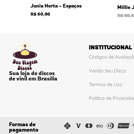
Junia Horta – Espaços
Millie
R$
60,00
R$
80,0
INSTITUCIONAL
Códigos de Avaliaç
Venda Seu Disco
Sua loja de discos
de vinil em Brasília
Termos de Uso
Política de Privacid
Formas de
pagamento