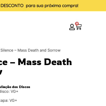
E DESCONTO
para sua próxima compra!
0
 Silence – Mass Death and Sorrow
nce – Mass Death
w
aliação dos Discos
disco: VG+
capa: VG+