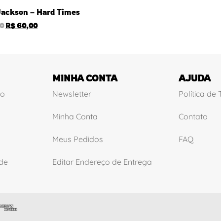
 Jackson – Hard Times
0
R$
60,00
MINHA CONTA
AJUDA
ão
Newsletter
Política de
Minha Conta
Contato
Meus Pedidos
FAQ
ade
Editar Endereço de Entrega