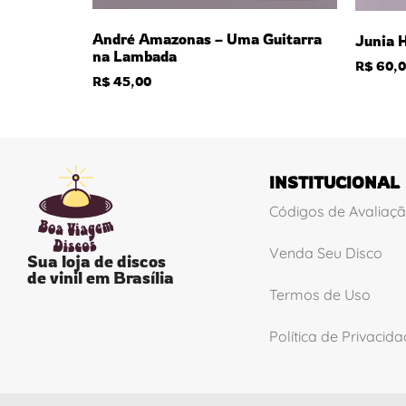
André Amazonas – Uma Guitarra
Junia 
na Lambada
R$
60,0
R$
45,00
INSTITUCIONAL
Códigos de Avaliaç
Venda Seu Disco
Sua loja de discos
de vinil em Brasília
Termos de Uso
Política de Privacid