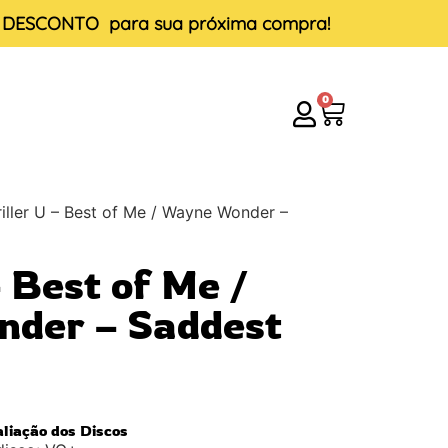
E DESCONTO
para sua próxima compra!
0
iller U – Best of Me / Wayne Wonder –
– Best of Me /
der – Saddest
aliação dos Discos