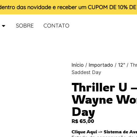
 dentro das novidade e receber um
CUPOM DE 10% D
SOBRE
CONTATO
Início
/
Importado
/
12"
/ Thr
Saddest Day
Thriller U 
Wayne Won
Day
R$
65,00
Clique Aqui -> Sistema de Av