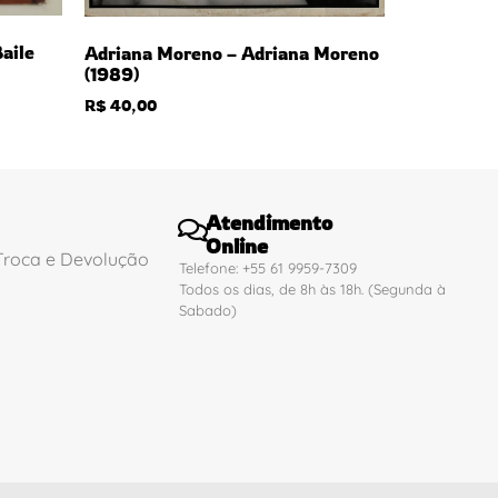
aile
Adriana Moreno – Adriana Moreno
(1989)
R$
40,00
Atendimento
Online
 Troca e Devolução
Telefone: +55 61 9959-7309
Todos os dias, de 8h às 18h. (Segunda à
Sabado)