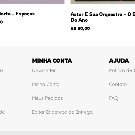
Horta – Espaços
Astor E Sua Orquestra – O B
Do Ano
0
R$
80,00
MINHA CONTA
AJUDA
ão
Newsletter
Política de
Minha Conta
Contato
Meus Pedidos
FAQ
ade
Editar Endereço de Entrega