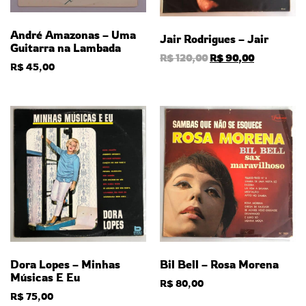
André Amazonas – Uma
Jair Rodrigues – Jair
Guitarra na Lambada
R$
120,00
R$
90,00
R$
45,00
Dora Lopes – Minhas
Bil Bell – Rosa Morena
Músicas E Eu
R$
80,00
R$
75,00