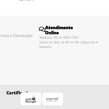
Atendimento
Online
 Troca e Devolução
Telefone: +55 61 9959-7309
Todos os dias, de 8h às 18h. (Segunda à
Sabado)
Certificados