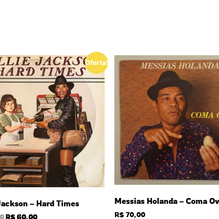
Oferta!
Messias Holanda – Coma O
 Jackson – Hard Times
R$
70,00
0
R$
60,00