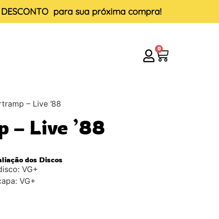
E DESCONTO
para sua próxima compra!
0
tramp – Live ’88
 – Live ’88
aliação dos Discos
disco: VG+
capa: VG+