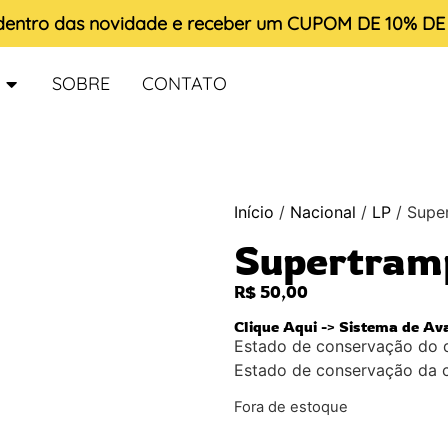
 dentro das novidade e receber um
CUPOM DE 10% D
SOBRE
CONTATO
Início
/
Nacional
/
LP
/ Super
Supertramp
R$
50,00
Clique Aqui -> Sistema de Av
Estado de conservação do 
Estado de conservação da 
Fora de estoque