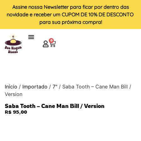
Assine nossa
Newsletter
para ficar por dentro das
novidade e receber um
CUPOM DE 10% DE DESCONTO
para sua próxima compra!
0
Início
/
Importado
/
7"
/ Saba Tooth – Cane Man Bill /
Version
Saba Tooth – Cane Man Bill / Version
R$
95,00