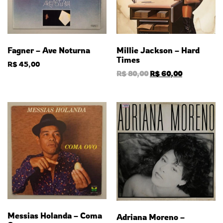
Fagner – Ave Noturna
Millie Jackson – Hard
Times
R$
45,00
R$
80,00
R$
60,00
Messias Holanda – Coma
Adriana Moreno –