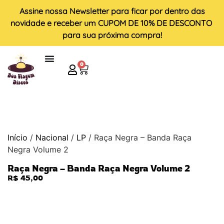
Assine nossa
Newsletter
para ficar por dentro das
novidade e receber um
CUPOM DE 10% DE DESCONTO
para sua próxima compra!
0
Início
/
Nacional
/
LP
/ Raça Negra – Banda Raça
Negra Volume 2
Raça Negra – Banda Raça Negra Volume 2
R$
45,00