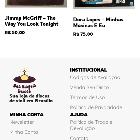
Jimmy McGriff – The
Dora Lopes – Minhas
Way You Look Tonight
Músicas E Eu
R$
50,00
R$
75,00
INSTITUCIONAL
Códigos de Avaliação
Venda Seu Disco
Sua loja de discos
Termos de Uso
de vinil em Brasília
Política de Privacidade
MINHA CONTA
AJUDA
Newsletter
Política de Troca e
Devolução
Minha Conta
Contato