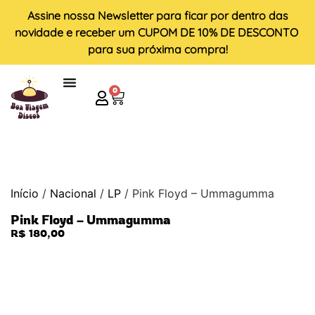
Assine nossa
Newsletter
para ficar por dentro das
novidade e receber um
CUPOM DE 10% DE DESCONTO
para sua próxima compra!
0
Início
/
Nacional
/
LP
/ Pink Floyd – Ummagumma
Pink Floyd – Ummagumma
R$
180,00