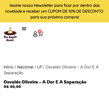
Assine nossa
Newsletter
para ficar por dentro das
novidade e receber um
CUPOM DE 10% DE DESCONTO
para sua próxima compra!
0
Início
/
Nacional
/
LP
/ Osvaldo Oliveira – A Dor E A
Separação
Osvaldo Oliveira – A Dor E A Separação
R$
80,00