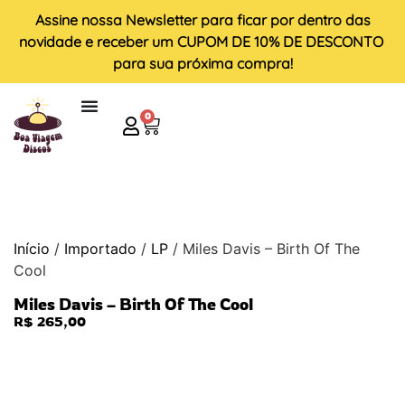
Assine nossa
Newsletter
para ficar por dentro das
novidade e receber um
CUPOM DE 10% DE DESCONTO
para sua próxima compra!
0
Início
/
Importado
/
LP
/ Miles Davis – Birth Of The
Cool
Miles Davis – Birth Of The Cool
R$
265,00