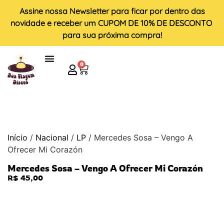
Assine nossa
Newsletter
para ficar por dentro das
novidade e receber um
CUPOM DE 10% DE DESCONTO
para sua próxima compra!
0
Início
/
Nacional
/
LP
/ Mercedes Sosa – Vengo A
Ofrecer Mi Corazón
Mercedes Sosa – Vengo A Ofrecer Mi Corazón
R$
45,00