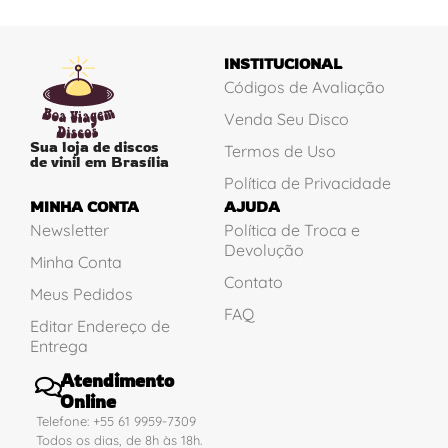
INSTITUCIONAL
Códigos de Avaliação
Venda Seu Disco
Sua loja de discos
Termos de Uso
de vinil em Brasília
Política de Privacidade
MINHA CONTA
AJUDA
Newsletter
Política de Troca e
Devolução
Minha Conta
Contato
Meus Pedidos
FAQ
Editar Endereço de
Entrega
Atendimento
Online
Telefone: +55 61 9959-7309
Todos os dias, de 8h às 18h.