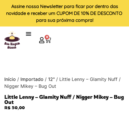
Assine nossa
Newsletter
para ficar por dentro das
novidade e receber um
CUPOM DE 10% DE DESCONTO
para sua próxima compra!
0
Início
/
Importado
/
12"
/ Little Lenny – Glamity Nuff /
Nigger Mikey – Bug Out
Little Lenny – Glamity Nuff / Nigger Mikey – Bug
Out
R$
50,00