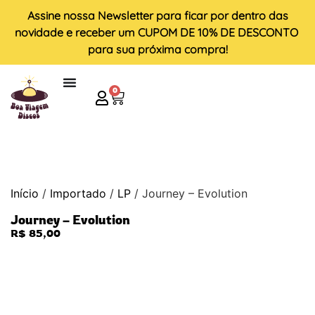
Assine nossa
Newsletter
para ficar por dentro das
novidade e receber um
CUPOM DE 10% DE DESCONTO
para sua próxima compra!
0
Início
/
Importado
/
LP
/ Journey – Evolution
Journey – Evolution
R$
85,00