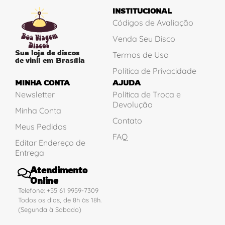
INSTITUCIONAL
Códigos de Avaliação
Venda Seu Disco
Sua loja de discos
Termos de Uso
de vinil em Brasília
Política de Privacidade
MINHA CONTA
AJUDA
Newsletter
Política de Troca e
Devolução
Minha Conta
Contato
Meus Pedidos
FAQ
Editar Endereço de
Entrega
Atendimento
Online
Telefone: +55 61 9959-7309
Todos os dias, de 8h às 18h.
(Segunda à Sabado)