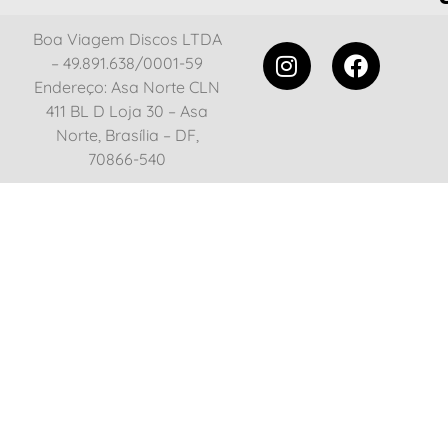
Boa Viagem Discos LTDA
– 49.891.638/0001-59
Endereço: Asa Norte CLN
411 BL D Loja 30 – Asa
Norte, Brasília – DF,
70866-540