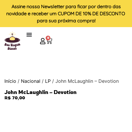
Assine nossa
Newsletter
para ficar por dentro das
novidade e receber um
CUPOM DE 10% DE DESCONTO
para sua próxima compra!
0
Início
/
Nacional
/
LP
/ John McLaughlin – Devotion
John McLaughlin – Devotion
R$
70,00