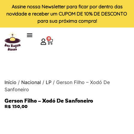
Assine nossa
Newsletter
para ficar por dentro das
novidade e receber um
CUPOM DE 10% DE DESCONTO
para sua próxima compra!
0
Início
/
Nacional
/
LP
/ Gerson Filho – Xodó De
Sanfoneiro
Gerson Filho – Xodó De Sanfoneiro
R$
150,00