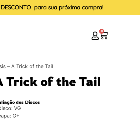
E DESCONTO
para sua próxima compra!
0
is – A Trick of the Tail
 Trick of the Tail
aliação dos Discos
disco: VG
capa: G+