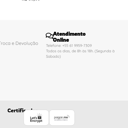
Atendimento
Online
 Troca e Devolução
Telefone: +55 61 9959-7309
Todos os dias, de 8h às 18h. (Segunda à
Sabado)
Certificados