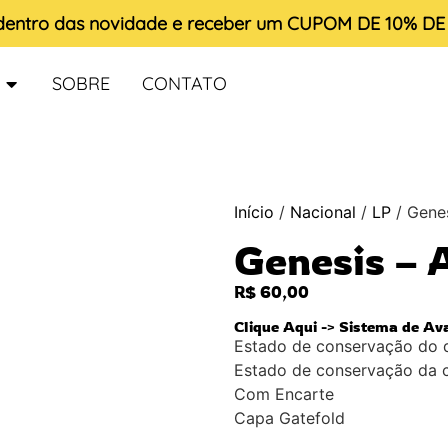
 dentro das novidade e receber um
CUPOM DE 10% D
SOBRE
CONTATO
Início
/
Nacional
/
LP
/ Genes
Genesis – A
R$
60,00
Clique Aqui -> Sistema de Av
Estado de conservação do 
Estado de conservação da 
Com Encarte
Capa Gatefold