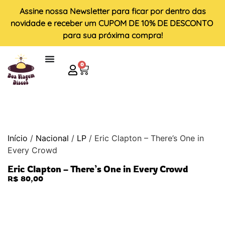
Assine nossa
Newsletter
para ficar por dentro das
novidade e receber um
CUPOM DE 10% DE DESCONTO
para sua próxima compra!
0
Início
/
Nacional
/
LP
/ Eric Clapton – There’s One in
Every Crowd
Eric Clapton – There’s One in Every Crowd
R$
80,00