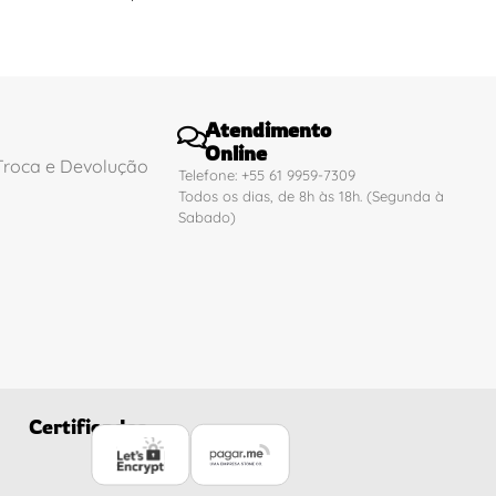
Atendimento
Online
 Troca e Devolução
Telefone: +55 61 9959-7309
Todos os dias, de 8h às 18h. (Segunda à
Sabado)
Certificados