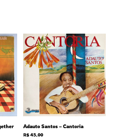
gether
Adauto Santos – Cantoria
R$
45,00