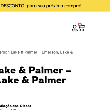
E DESCONTO
para sua próxima compra!
0
rson Lake & Palmer – Emerson, Lake &
ake & Palmer –
Lake & Palmer
aliação dos Discos