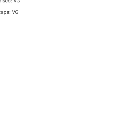
disco: VG
capa: VG