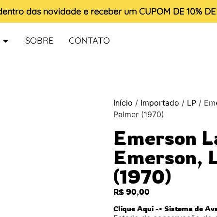
 dentro das novidade e receber um
CUPOM DE 10% D
SOBRE
CONTATO
Início
/
Importado
/
LP
/ Eme
Palmer (1970)
Emerson L
Emerson, 
(1970)
R$
90,00
Clique Aqui -> Sistema de Av