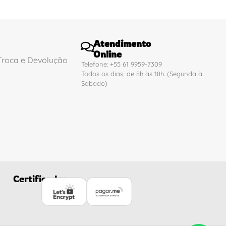
Atendimento
Online
 Troca e Devolução
Telefone: +55 61 9959-7309
Todos os dias, de 8h às 18h. (Segunda à
Sabado)
Certificados