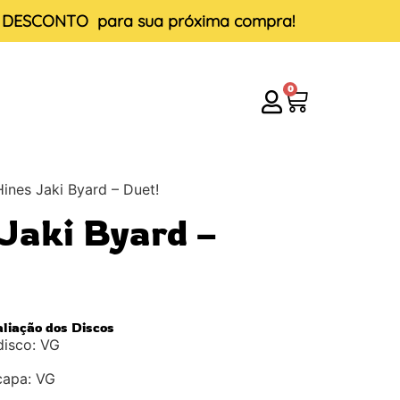
E DESCONTO
para sua próxima compra!
0
Hines Jaki Byard – Duet!
 Jaki Byard –
aliação dos Discos
disco: VG
capa: VG