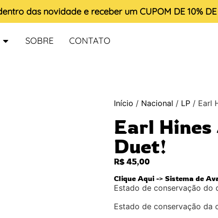
 dentro das novidade e receber um
CUPOM DE 10% D
SOBRE
CONTATO
Início
/
Nacional
/
LP
/ Earl 
Earl Hines
Duet!
R$
45,00
Clique Aqui -> Sistema de Av
Estado de conservação do 
Estado de conservação da 