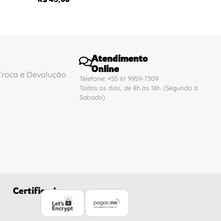
Atendimento
Online
 Troca e Devolução
Telefone: +55 61 9959-7309
Todos os dias, de 8h às 18h. (Segunda à
Sabado)
Certificados