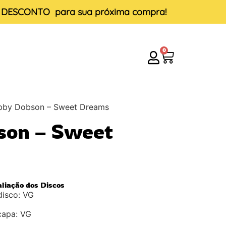
E DESCONTO
para sua próxima compra!
0
bby Dobson – Sweet Dreams
son – Sweet
aliação dos Discos
disco: VG
capa: VG