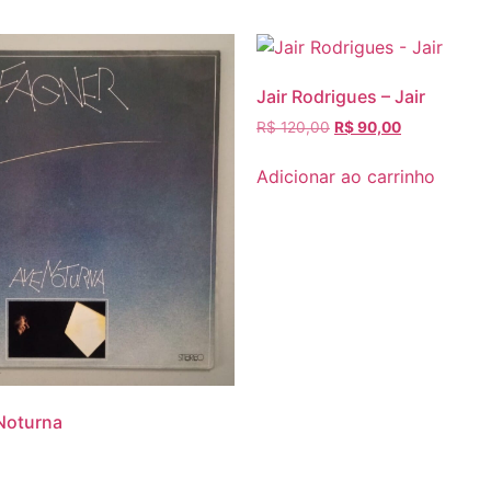
Jair Rodrigues – Jair
R$
120,00
R$
90,00
Adicionar ao carrinho
Noturna