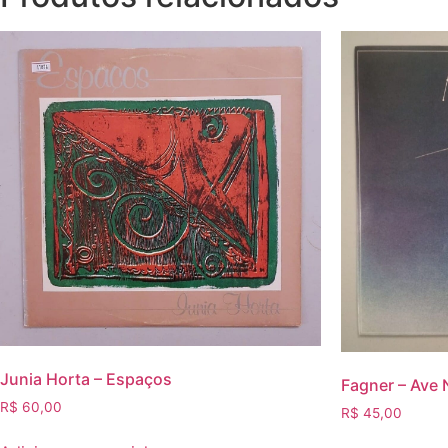
Junia Horta – Espaços
Fagner – Ave 
R$
60,00
R$
45,00