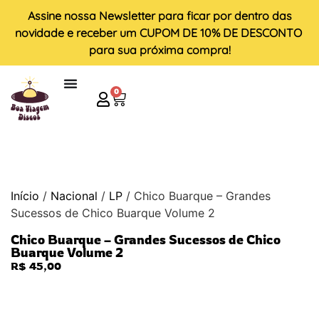
Assine nossa
Newsletter
para ficar por dentro das
novidade e receber um
CUPOM DE 10% DE DESCONTO
para sua próxima compra!
0
Início
/
Nacional
/
LP
/ Chico Buarque – Grandes
Sucessos de Chico Buarque Volume 2
Chico Buarque – Grandes Sucessos de Chico
Buarque Volume 2
R$
45,00