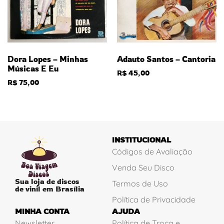
Dora Lopes – Minhas
Adauto Santos – Cantoria
Músicas E Eu
R$
45,00
R$
75,00
INSTITUCIONAL
Códigos de Avaliação
Venda Seu Disco
Sua loja de discos
Termos de Uso
de vinil em Brasília
Política de Privacidade
MINHA CONTA
AJUDA
Newsletter
Política de Troca e