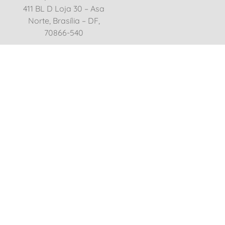
411 BL D Loja 30 – Asa
Norte, Brasília – DF,
70866-540