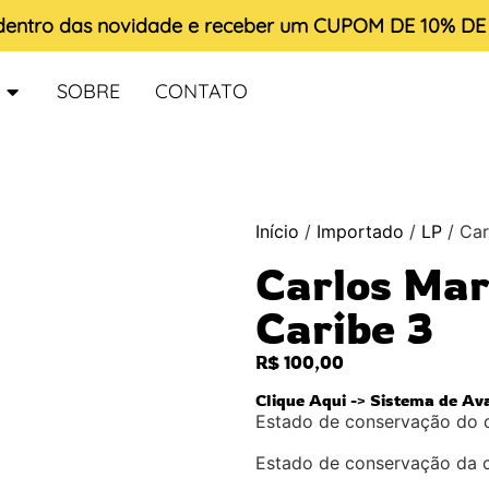
 dentro das novidade e receber um
CUPOM DE 10% D
SOBRE
CONTATO
Início
/
Importado
/
LP
/ Car
Carlos Mar
Caribe 3
R$
100,00
Clique Aqui -> Sistema de Av
Estado de conservação do 
Estado de conservação da 