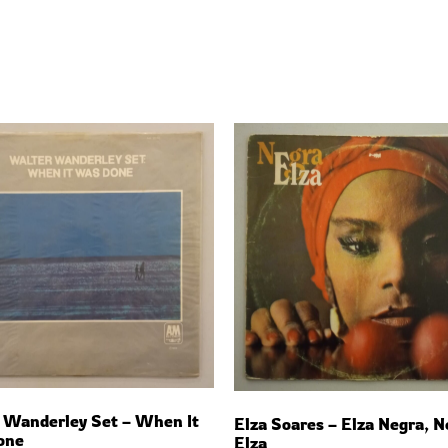
 Wanderley Set – When It
Elza Soares – Elza Negra, N
one
Elza