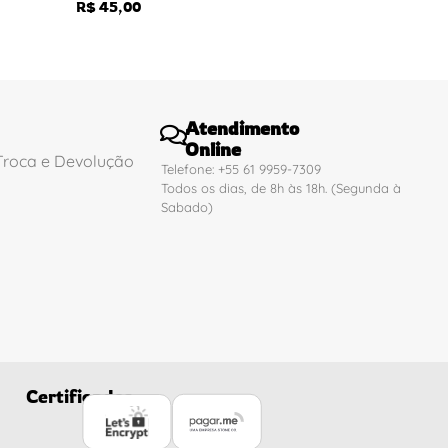
R$
45,00
Atendimento
Online
 Troca e Devolução
Telefone: +55 61 9959-7309
Todos os dias, de 8h às 18h. (Segunda à
Sabado)
Certificados