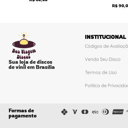
R$
90,0
INSTITUCIONAL
Códigos de Avaliaç
Venda Seu Disco
Sua loja de discos
de vinil em Brasília
Termos de Uso
Política de Privacid
Formas de
pagamento