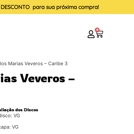
E DESCONTO
para sua próxima compra!
0
los Marias Veveros – Caribe 3
ias Veveros –
aliação dos Discos
disco: VG
capa: VG