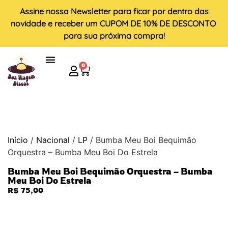
Assine nossa
Newsletter
para ficar por dentro das
novidade e receber um
CUPOM DE 10% DE DESCONTO
para sua próxima compra!
0
Início
/
Nacional
/
LP
/ Bumba Meu Boi Bequimão
Orquestra – Bumba Meu Boi Do Estrela
Bumba Meu Boi Bequimão Orquestra – Bumba
Meu Boi Do Estrela
R$
75,00