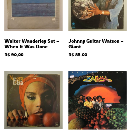
Walter Wanderley Set –
Johnny Guitar Watson –
When It Was Done
Giant
R$
90,00
R$
85,00