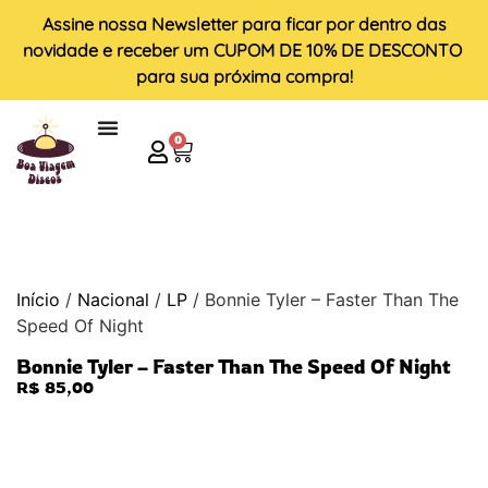
Assine nossa
Newsletter
para ficar por dentro das
novidade e receber um
CUPOM DE 10% DE DESCONTO
para sua próxima compra!
0
Início
/
Nacional
/
LP
/ Bonnie Tyler – Faster Than The
Speed Of Night
Bonnie Tyler – Faster Than The Speed Of Night
R$
85,00