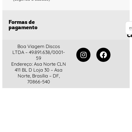
Formas de
pagamento
C
Boa Viagem Discos
LTDA – 49.891.638/0001-
59
Endereço: Asa Norte CLN
411 BL D Loja 30 – Asa
Norte, Brasília – DF,
70866-540