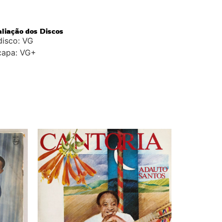
aliação dos Discos
disco: VG
capa: VG+