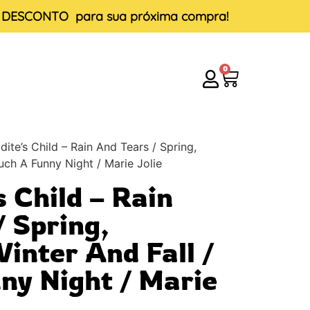
E DESCONTO
para sua próxima compra!
0
ite’s Child – Rain And Tears / Spring,
uch A Funny Night / Marie Jolie
 Child – Rain
/ Spring,
nter And Fall /
ny Night / Marie