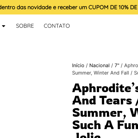
 dentro das novidade e receber um
CUPOM DE 10% D
SOBRE
CONTATO
Início
/
Nacional
/
7"
/ Aphrod
Summer, Winter And Fall / S
Aphrodite’s
And Tears 
Summer, Wi
Such A Fun
Jolie