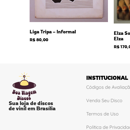
Liga Tripa – Informal
Elza So
Elza
R$
80,00
R$
170,
INSTITUCIONAL
Códigos de Avaliaç
Venda Seu Disco
Sua loja de discos
de vinil em Brasília
Termos de Uso
Política de Privacid