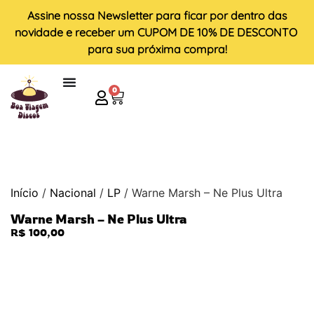
Assine nossa
Newsletter
para ficar por dentro das
novidade e receber um
CUPOM DE 10% DE DESCONTO
para sua próxima compra!
0
Início
/
Nacional
/
LP
/ Warne Marsh – Ne Plus Ultra
Warne Marsh – Ne Plus Ultra
R$
100,00