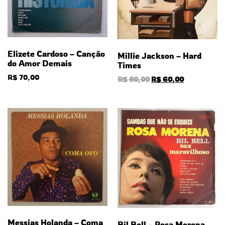
Elizete Cardoso – Canção
Millie Jackson – Hard
do Amor Demais
Times
R$
70,00
R$
80,00
R$
60,00
Messias Holanda – Coma
Bil Bell – Rosa Morena