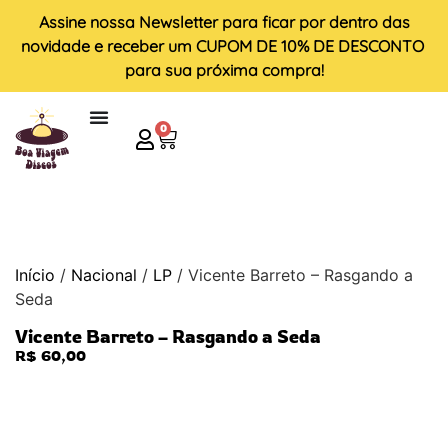
Assine nossa
Newsletter
para ficar por dentro das
novidade e receber um
CUPOM DE 10% DE DESCONTO
para sua próxima compra!
0
Início
/
Nacional
/
LP
/ Vicente Barreto – Rasgando a
Seda
Vicente Barreto – Rasgando a Seda
R$
60,00