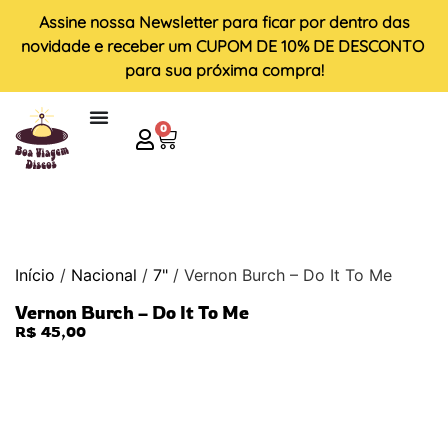
Assine nossa
Newsletter
para ficar por dentro das
novidade e receber um
CUPOM DE 10% DE DESCONTO
para sua próxima compra!
0
Início
/
Nacional
/
7"
/ Vernon Burch – Do It To Me
Vernon Burch – Do It To Me
R$
45,00