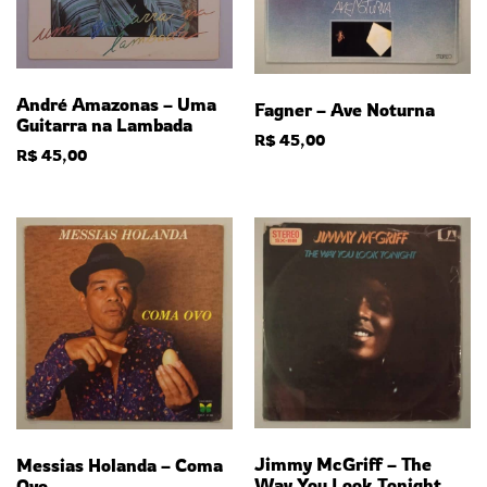
André Amazonas – Uma
Fagner – Ave Noturna
Guitarra na Lambada
R$
45,00
R$
45,00
Jimmy McGriff – The
Messias Holanda – Coma
Way You Look Tonight
Ovo