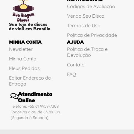
Códigos de Avaliação
Venda Seu Disco
Sua loja de discos
Termos de Uso
de vinil em Brasília
Política de Privacidade
MINHA CONTA
AJUDA
Newsletter
Política de Troca e
Devolução
Minha Conta
Contato
Meus Pedidos
FAQ
Editar Endereço de
Entrega
Atendimento
Online
Telefone: +55 61 9959-7309
Todos os dias, de 8h às 18h.
(Segunda à Sabado)