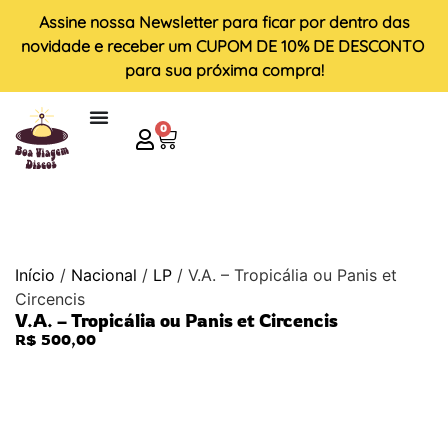
Assine nossa
Newsletter
para ficar por dentro das
novidade e receber um
CUPOM DE 10% DE DESCONTO
para sua próxima compra!
0
Início
/
Nacional
/
LP
/ V.A. – Tropicália ou Panis et
Circencis
V.A. – Tropicália ou Panis et Circencis
R$
500,00