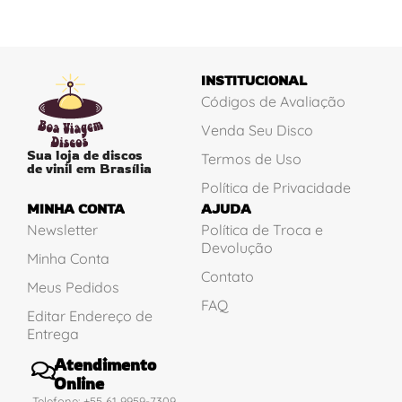
INSTITUCIONAL
Códigos de Avaliação
Venda Seu Disco
Sua loja de discos
Termos de Uso
de vinil em Brasília
Política de Privacidade
MINHA CONTA
AJUDA
Newsletter
Política de Troca e
Devolução
Minha Conta
Contato
Meus Pedidos
FAQ
Editar Endereço de
Entrega
Atendimento
Online
Telefone: +55 61 9959-7309