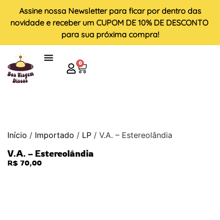
Assine nossa
Newsletter
para ficar por dentro das
novidade e receber um
CUPOM DE 10% DE DESCONTO
para sua próxima compra!
0
Início
/
Importado
/
LP
/ V.A. – Estereolândia
V.A. – Estereolândia
R$
70,00