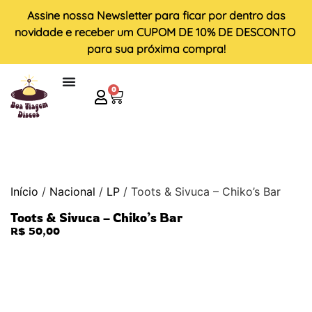
Assine nossa
Newsletter
para ficar por dentro das
novidade e receber um
CUPOM DE 10% DE DESCONTO
para sua próxima compra!
0
Início
/
Nacional
/
LP
/ Toots & Sivuca – Chiko’s Bar
Toots & Sivuca – Chiko’s Bar
R$
50,00