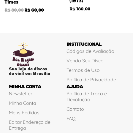
(1973)
Times
R$
180,00
R$
80,00
R$
60,00
INSTITUCIONAL
Códigos de Avaliação
Venda Seu Disco
Sua loja de discos
Termos de Uso
de vinil em Brasília
Política de Privacidade
MINHA CONTA
AJUDA
Newsletter
Política de Troca e
Devolução
Minha Conta
Contato
Meus Pedidos
FAQ
Editar Endereço de
Entrega