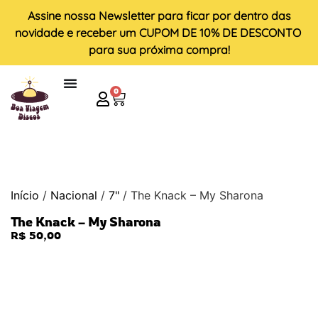
Assine nossa
Newsletter
para ficar por dentro das
novidade e receber um
CUPOM DE 10% DE DESCONTO
para sua próxima compra!
0
Início
/
Nacional
/
7"
/ The Knack – My Sharona
The Knack – My Sharona
R$
50,00