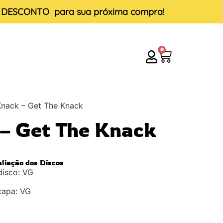
E DESCONTO
para sua próxima compra!
0
Knack – Get The Knack
– Get The Knack
aliação dos Discos
disco: VG
capa: VG