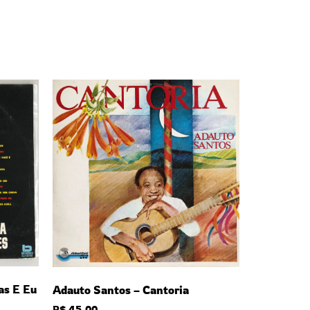
as E Eu
Adauto Santos – Cantoria
R$
45,00