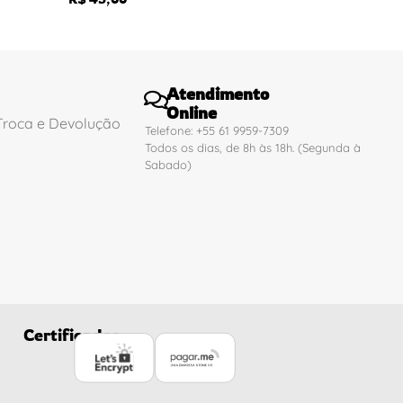
Atendimento
Online
 Troca e Devolução
Telefone: +55 61 9959-7309
Todos os dias, de 8h às 18h. (Segunda à
Sabado)
Certificados