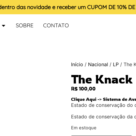
 dentro das novidade e receber um
CUPOM DE 10% D
SOBRE
CONTATO
Início
/
Nacional
/
LP
/ The 
The Knack 
R$
100,00
Clique Aqui -> Sistema de Av
Estado de conservação do 
Estado de conservação da 
Em estoque