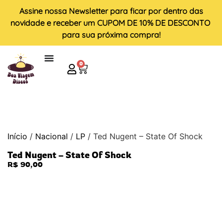
Assine nossa
Newsletter
para ficar por dentro das
novidade e receber um
CUPOM DE 10% DE DESCONTO
para sua próxima compra!
0
Início
/
Nacional
/
LP
/ Ted Nugent – State Of Shock
Ted Nugent – State Of Shock
R$
90,00