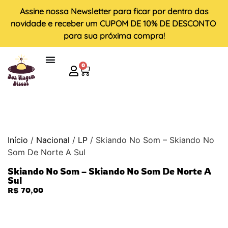
Assine nossa
Newsletter
para ficar por dentro das
novidade e receber um
CUPOM DE 10% DE DESCONTO
para sua próxima compra!
0
Início
/
Nacional
/
LP
/ Skiando No Som – Skiando No
Som De Norte A Sul
Skiando No Som – Skiando No Som De Norte A
Sul
R$
70,00