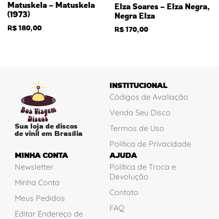
Matuskela – Matuskela
Elza Soares – Elza Negra,
(1973)
Negra Elza
R$
180,00
R$
170,00
INSTITUCIONAL
Códigos de Avaliação
Venda Seu Disco
Sua loja de discos
Termos de Uso
de vinil em Brasília
Política de Privacidade
MINHA CONTA
AJUDA
Newsletter
Política de Troca e
Devolução
Minha Conta
Contato
Meus Pedidos
FAQ
Editar Endereço de