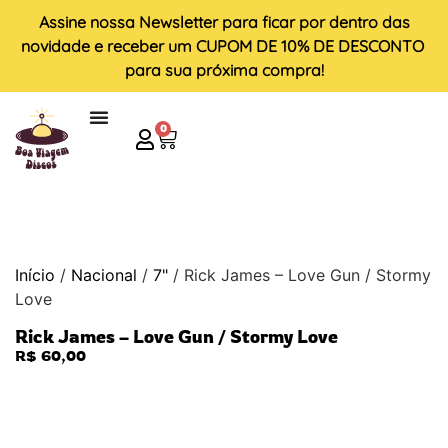
Assine nossa
Newsletter
para ficar por dentro das
novidade e receber um
CUPOM DE 10% DE DESCONTO
para sua próxima compra!
0
Início
/
Nacional
/
7"
/ Rick James – Love Gun / Stormy
Love
Rick James – Love Gun / Stormy Love
R$
60,00