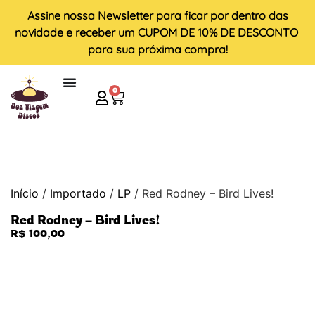
Assine nossa
Newsletter
para ficar por dentro das
novidade e receber um
CUPOM DE 10% DE DESCONTO
para sua próxima compra!
0
Início
/
Importado
/
LP
/ Red Rodney – Bird Lives!
Red Rodney – Bird Lives!
R$
100,00