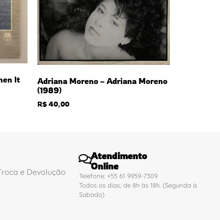
en It
Adriana Moreno – Adriana Moreno
(1989)
R$
40,00
Atendimento
Online
 Troca e Devolução
Telefone: +55 61 9959-7309
Todos os dias, de 8h às 18h. (Segunda à
Sabado)