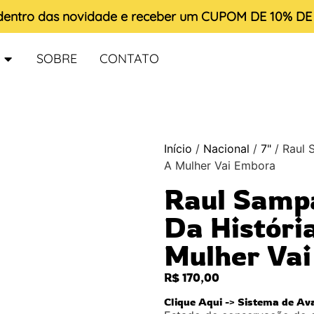
 dentro das novidade e receber um
CUPOM DE 10% D
SOBRE
CONTATO
Início
/
Nacional
/
7"
/ Raul 
A Mulher Vai Embora
Raul Sampa
Da Históri
Mulher Va
R$
170,00
Clique Aqui -> Sistema de Av