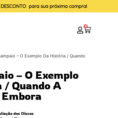
E DESCONTO
para sua próxima compra!
0
Sampaio – O Exemplo Da História / Quando
io – O Exemplo
a / Quando A
i Embora
aliação dos Discos