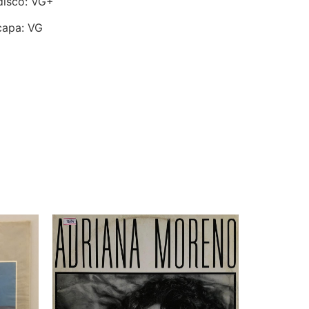
disco: VG+
capa: VG