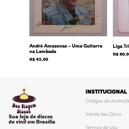
André Amazonas – Uma Guitarra
Liga Tr
na Lambada
R$
80,0
R$
45,00
INSTITUCIONAL
Códigos de Avaliaç
Venda Seu Disco
Sua loja de discos
de vinil em Brasília
Termos de Uso