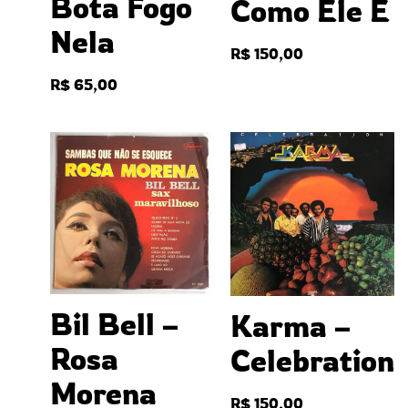
Bota Fogo
Como Ele É
Nela
R$
150,00
R$
65,00
Bil Bell –
Karma –
Rosa
Celebration
Morena
R$
150,00