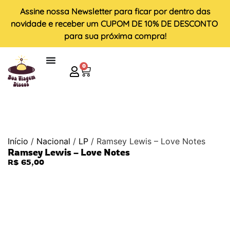
Assine nossa
Newsletter
para ficar por dentro das
novidade e receber um
CUPOM DE 10% DE DESCONTO
para sua próxima compra!
0
Início
/
Nacional
/
LP
/ Ramsey Lewis – Love Notes
Ramsey Lewis – Love Notes
R$
65,00