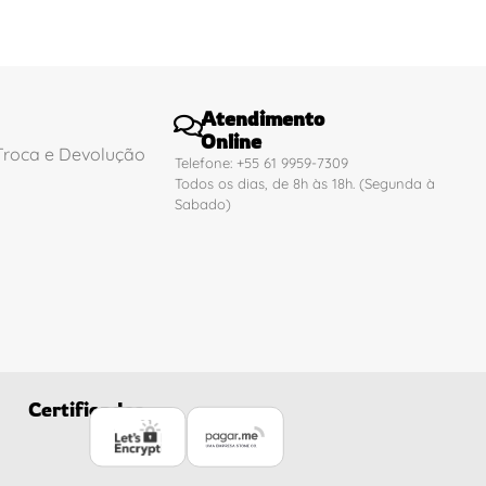
Atendimento
Online
 Troca e Devolução
Telefone: +55 61 9959-7309
Todos os dias, de 8h às 18h. (Segunda à
Sabado)
Certificados