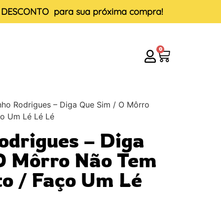
E DESCONTO
para sua próxima compra!
0
nho Rodrigues – Diga Que Sim / O Môrro
ço Um Lé Lé Lé
odrigues – Diga
O Môrro Não Tem
to / Faço Um Lé