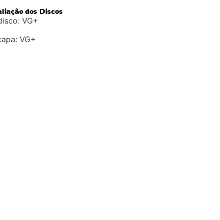
aliação dos Discos
disco: VG+
capa: VG+