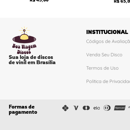
R$
65,0
INSTITUCIONAL
Códigos de Avaliaç
Venda Seu Disco
Sua loja de discos
de vinil em Brasília
Termos de Uso
Política de Privacid
Formas de
pagamento