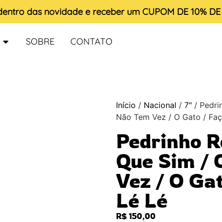
 dentro das novidade e receber um
CUPOM DE 10% D
SOBRE
CONTATO
Início
/
Nacional
/
7"
/ Pedri
Não Tem Vez / O Gato / Fa
Pedrinho R
Que Sim / 
Vez / O Ga
Lé Lé
R$
150,00