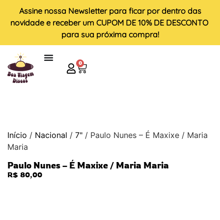
Assine nossa
Newsletter
para ficar por dentro das
novidade e receber um
CUPOM DE 10% DE DESCONTO
para sua próxima compra!
0
Início
/
Nacional
/
7"
/ Paulo Nunes – É Maxixe / Maria
Maria
Paulo Nunes – É Maxixe / Maria Maria
R$
80,00