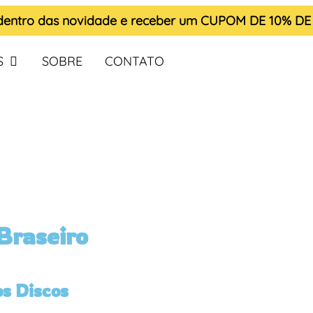
 dentro das novidade e receber um
CUPOM DE 10% D
S
SOBRE
CONTATO
 Braseiro
os Discos