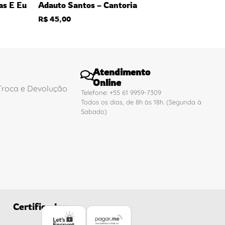
as E Eu
Adauto Santos – Cantoria
R$
45,00
Atendimento
Online
 Troca e Devolução
Telefone: +55 61 9959-7309
Todos os dias, de 8h às 18h. (Segunda à
Sabado)
Certificados