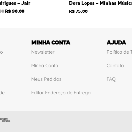
drigues – Jair
Dora Lopes – Minhas Músic
00
R$
90,00
R$
75,00
MINHA CONTA
AJUDA
ão
Newsletter
Política de
Minha Conta
Contato
Meus Pedidos
FAQ
ade
Editar Endereço de Entrega