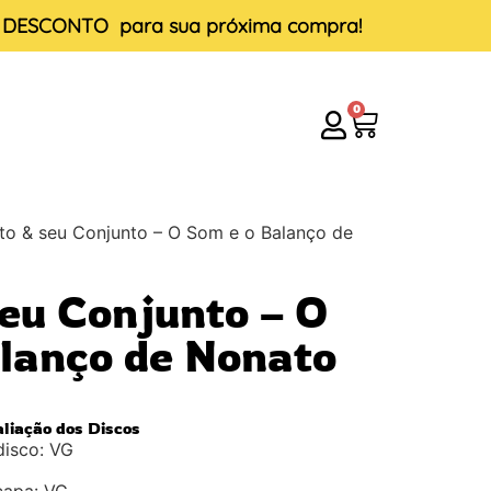
E DESCONTO
para sua próxima compra!
0
to & seu Conjunto – O Som e o Balanço de
eu Conjunto – O
lanço de Nonato
aliação dos Discos
disco: VG
capa: VG