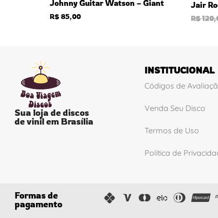
Johnny Guitar Watson – Giant
Jair Ro
R$
85,00
R$
120,
INSTITUCIONAL
Códigos de Avaliaç
Venda Seu Disco
Sua loja de discos
de vinil em Brasília
Termos de Uso
Política de Privacid
Formas de
pagamento