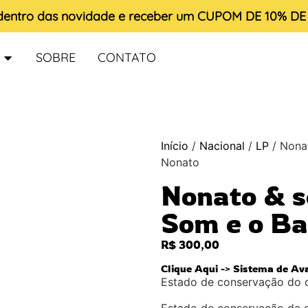
 dentro das novidade e receber um
CUPOM DE 10% D
SOBRE
CONTATO
Início
/
Nacional
/
LP
/ Nona
Nonato
Nonato & s
Som e o Ba
R$
300,00
Clique Aqui -> Sistema de Av
Estado de conservação do 
Estado de conservação da 